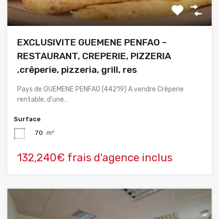
EXCLUSIVITE GUEMENE PENFAO –
RESTAURANT, CREPERIE, PIZZERIA
,crêperie, pizzeria, grill, res
Pays de GUEMENE PENFAO (44219) A vendre Crêperie
rentable, d’une…
Surface
70
m²
132,240€ frais d'agence inclus