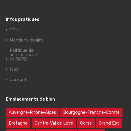
Infos pratiques
CGU
Mentions légales
Politique de
confidentialité
et RGPD
FAQ
Contact
Emplacements de bien
Auvergne-Rhône-Alpes
Bourgogne-Franche-Comté
Bretagne
Centre-Val de Loire
Corse
Grand Est