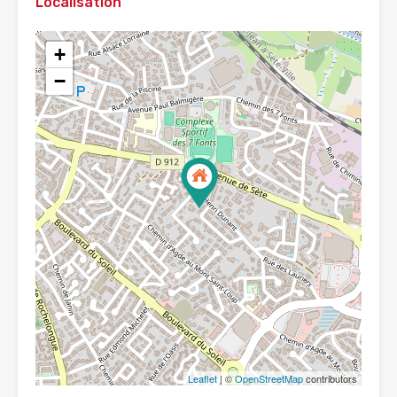
Localisation
+
−
Leaflet
| ©
OpenStreetMap
contributors