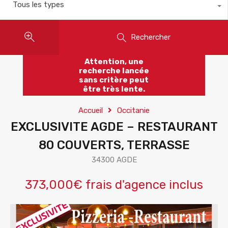
Tous les types
Rechercher
Attention, une
recherche lancée
sans critère peut
être très lente.
Accueil
Occitanie
EXCLUSIVITE AGDE – RESTAURANT
80 COUVERTS, TERRASSE
34300 AGDE
373,000€ frais d'agence inclus