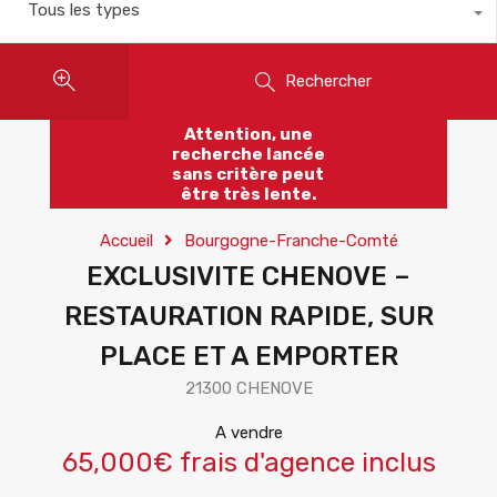
Tous les types
Rechercher
Attention, une
recherche lancée
sans critère peut
être très lente.
Accueil
Bourgogne-Franche-Comté
EXCLUSIVITE CHENOVE –
RESTAURATION RAPIDE, SUR
PLACE ET A EMPORTER
21300 CHENOVE
A vendre
65,000€ frais d'agence inclus