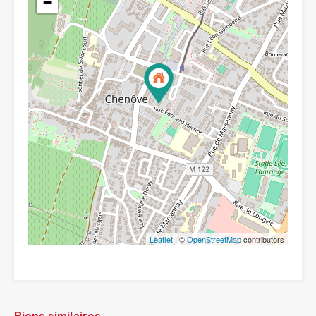
−
Leaflet
| ©
OpenStreetMap
contributors