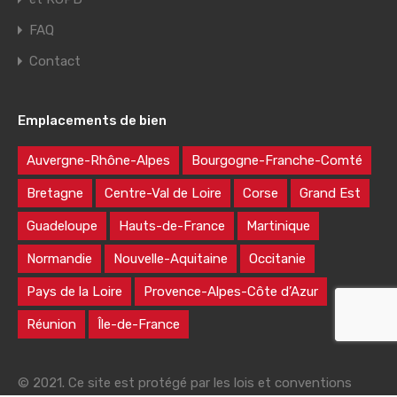
FAQ
Contact
Emplacements de bien
Auvergne-Rhône-Alpes
Bourgogne-Franche-Comté
Bretagne
Centre-Val de Loire
Corse
Grand Est
Guadeloupe
Hauts-de-France
Martinique
Normandie
Nouvelle-Aquitaine
Occitanie
Pays de la Loire
Provence-Alpes-Côte d’Azur
Réunion
Île-de-France
© 2021. Ce site est protégé par les lois et conventions