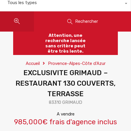
Tous les types
Rechercher
Attention, une
recherche lancée
sans critère peut
être très lente.
Accueil
Provence-Alpes-Côte d’Azur
EXCLUSIVITE GRIMAUD –
RESTAURANT 130 COUVERTS,
TERRASSE
83310 GRIMAUD
A vendre
985,000€ frais d'agence inclus