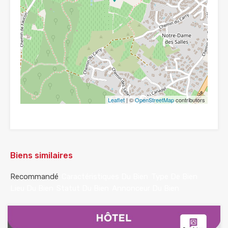
Leaflet
| ©
OpenStreetMap
contributors
Biens similaires
Recommandé
Caractéristiques Du Bien
Type De Bien
Lieu Du Bien
Statut Du Bien
Annonceur Du Bien