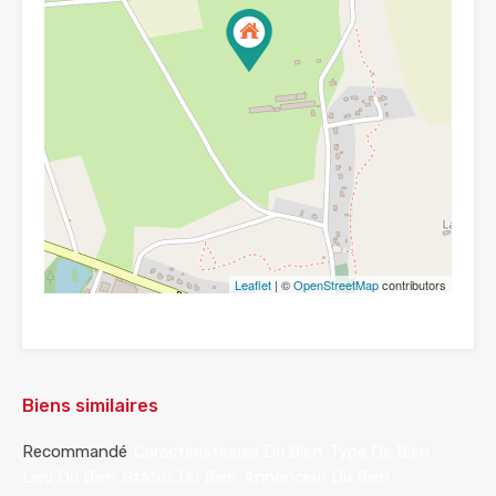
Leaflet
| ©
OpenStreetMap
contributors
Biens similaires
Recommandé
Caractéristiques Du Bien
Type De Bien
Lieu Du Bien
Statut Du Bien
Annonceur Du Bien