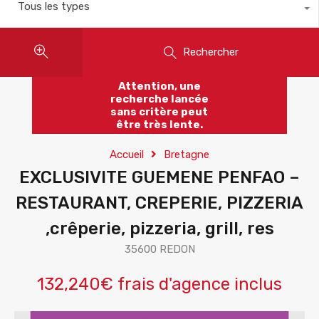
Tous les types
Rechercher
Attention, une
recherche lancée
sans critère peut
être très lente.
Accueil
Bretagne
EXCLUSIVITE GUEMENE PENFAO –
RESTAURANT, CREPERIE, PIZZERIA
,crêperie, pizzeria, grill, res
35600 REDON
132,240€ frais d'agence inclus