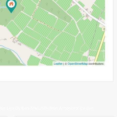
Leaflet
| ©
OpenStreetMap
contributors
ien
Lieu Du Bien
Statut Du Bien
Annonceur Du Bien