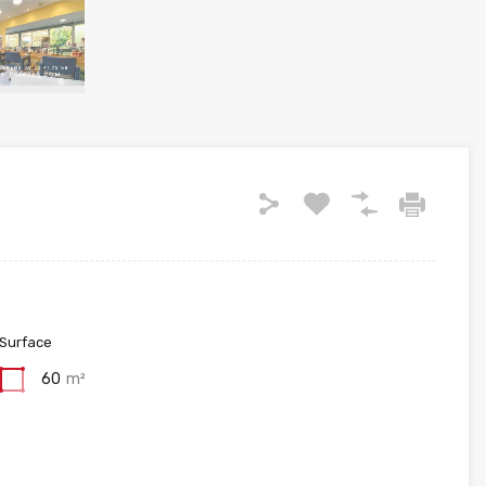
Surface
60
m²