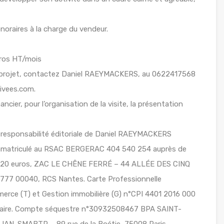
oraires à la charge du vendeur.
uros HT/mois
e projet, contactez Daniel RAEYMACKERS, au 0622417568
rivees.com.
ancier, pour l’organisation de la visite, la présentation
 responsabilité éditoriale de Daniel RAEYMACKERS
 immatriculé au RSAC BERGERAC 404 540 254 auprès de
920 euros, ZAC LE CHÊNE FERRÉ – 44 ALLÉE DES CINQ
7 00040, RCS Nantes. Carte Professionnelle
erce (T) et Gestion immobilière (G) n°CPI 4401 2016 000
Nazaire. Compte séquestre n°30932508467 BPA SAINT-
AN-SMABTP – 89 rue de la Boétie, 75008 Paris –