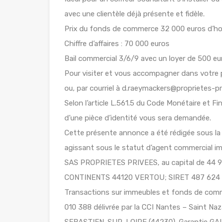
avec une clientèle déjà présente et fidèle.
Prix du fonds de commerce 32 000 euros d’hon
Chiffre d’affaires : 70 000 euros
Bail commercial 3/6/9 avec un loyer de 500 e
Pour visiter et vous accompagner dans votr
ou, par courriel à d.raeymackers@proprietes-p
Selon l’article L.561.5 du Code Monétaire et Fin
d’une pièce d’identité vous sera demandée.
Cette présente annonce a été rédigée sous la
agissant sous le statut d’agent commercial
SAS PROPRIETES PRIVEES, au capital de 44 
CONTINENTS 44120 VERTOU; SIRET 487 624 77
Transactions sur immeubles et fonds de comm
010 388 délivrée par la CCI Nantes – Saint 
SEBASTIEN-SUR-LOIRE (44230). Garantie GALI