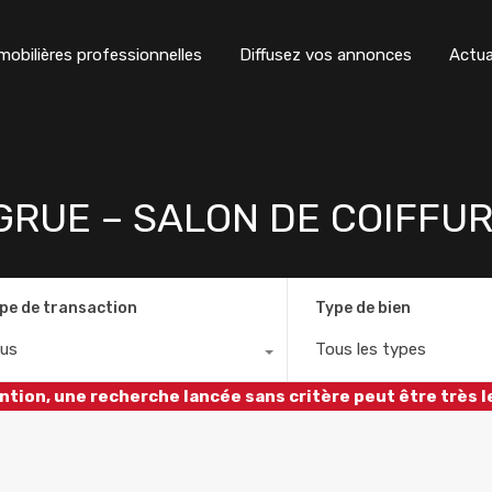
obilières professionnelles
Diffusez vos annonces
Actua
GRUE – SALON DE COIFFU
pe de transaction
Type de bien
us
Tous les types
ntion, une recherche lancée sans critère peut être très l