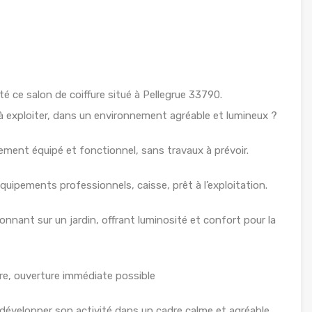
é ce salon de coiffure situé à Pellegrue 33790.
 exploiter, dans un environnement agréable et lumineux ?
ement équipé et fonctionnel, sans travaux à prévoir.
équipements professionnels, caisse, prêt à l’exploitation.
onnant sur un jardin, offrant luminosité et confort pour la
dre, ouverture immédiate possible
u développer son activité dans un cadre calme et agréable,