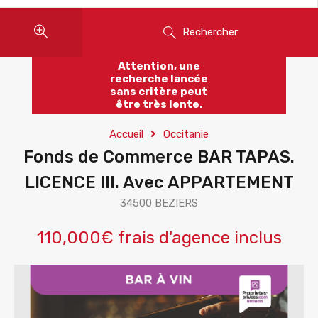
Rechercher
Attention, une
recherche lancée
sans critère peut
être très lente.
Accueil
Occitanie
Fonds de Commerce BAR TAPAS.
LICENCE III. Avec APPARTEMENT
34500 BEZIERS
110,000€ frais d'agence inclus