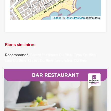
Leaflet
| ©
OpenStreetMap
contributors
Biens similaires
Recommandé
Caractéristiques Du Bien
Type De Bien
Lieu Du Bien
Statut Du Bien
Annonceur Du Bien