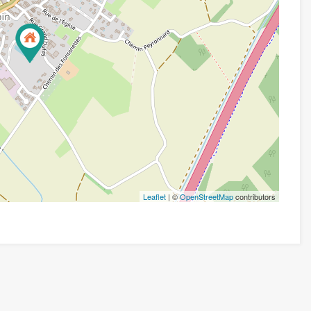
Leaflet
| ©
OpenStreetMap
contributors