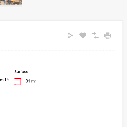
Surface
imité
81
m²