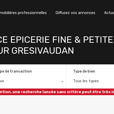
obilières professionnelles
Diffusez vos annonces
Actua
 EPICERIE FINE & PETITE
UR GRESIVAUDAN
pe de transaction
Type de bien
us
Tous les types
ntion, une recherche lancée sans critère peut être très l