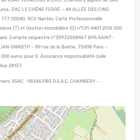
lé au RSAC 983463183 R.S.A.C. Chambéry auprès de SAS
euros, ZAC LE CHÊNE FERRÉ – 44 ALLÉE DES CINQ
77 00040, RCS Nantes. Carte Professionnelle
erce (T) et Gestion immobilière (G) n°CPI 4401 2016 000
Nazaire. Compte séquestre n°30932508467 BPA SAINT-
AN-SMABTP – 89 rue de la Boétie, 75008 Paris –
000 euros pour G. Assurance responsabilité civile
ice 28137.
uméro RSAC : 983463183 R.S.A.C. CHAMBERY – .