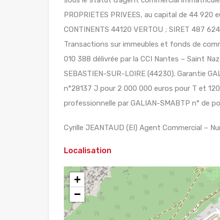
sous le statut d’agent commercial immatricu
PROPRIETES PRIVEES, au capital de 44 920 
CONTINENTS 44120 VERTOU ; SIRET 487 624 7
Transactions sur immeubles et fonds de comm
010 388 délivrée par la CCI Nantes – Saint 
SEBASTIEN-SUR-LOIRE (44230). Garantie GALI
n°28137 J pour 2 000 000 euros pour T et 120 
professionnelle par GALIAN-SMABTP n° de pol
Cyrille JEANTAUD (EI) Agent Commercial – N
Localisation
+
−