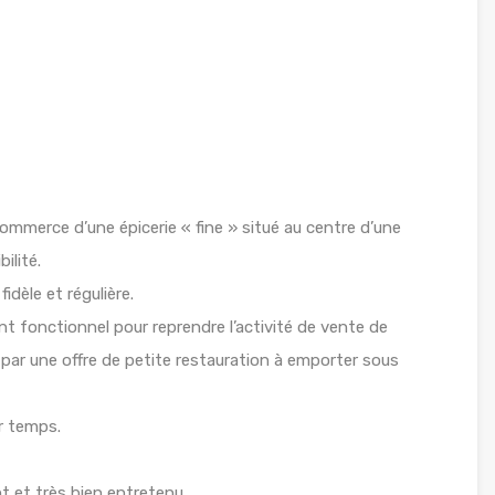
mmerce d’une épicerie « fine » situé au centre d’une
ilité.
idèle et régulière.
t fonctionnel pour reprendre l’activité de vente de
 par une offre de petite restauration à emporter sous
er temps.
t et très bien entretenu.