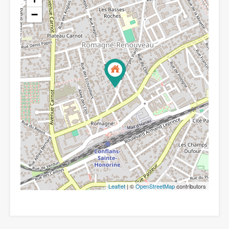
−
Leaflet
| ©
OpenStreetMap
contributors