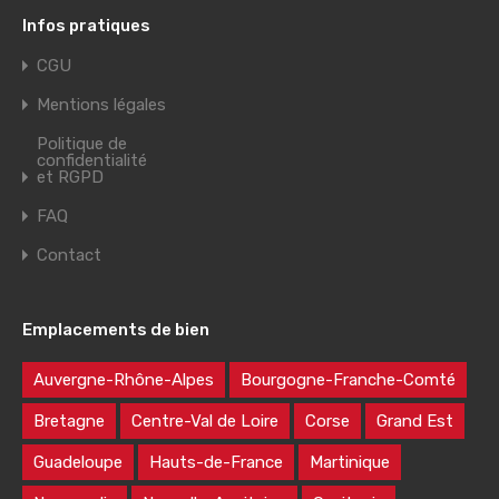
Infos pratiques
CGU
Mentions légales
Politique de
confidentialité
et RGPD
FAQ
Contact
Emplacements de bien
Auvergne-Rhône-Alpes
Bourgogne-Franche-Comté
Bretagne
Centre-Val de Loire
Corse
Grand Est
Guadeloupe
Hauts-de-France
Martinique