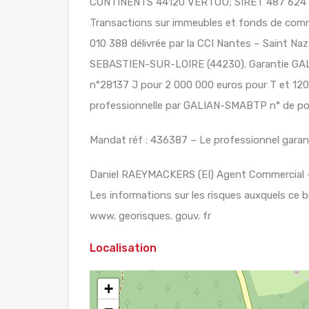
CONTINENTS 44120 VERTOU; SIRET 487 624 77
Transactions sur immeubles et fonds de comm
010 388 délivrée par la CCI Nantes – Saint 
SEBASTIEN-SUR-LOIRE (44230). Garantie GALI
n°28137 J pour 2 000 000 euros pour T et 120 
professionnelle par GALIAN-SMABTP n° de pol
Mandat réf : 436387 – Le professionnel garanti
Daniel RAEYMACKERS (EI) Agent Commercial –
Les informations sur les risques auxquels ce b
www. georisques. gouv. fr
Localisation
+