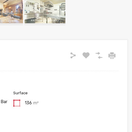
Surface
 Bar
136
m²