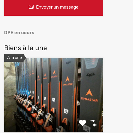
Envoyer un message
DPE en cours
Biens à la une
A la une