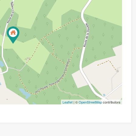
Leaflet
| ©
OpenStreetMap
contributors