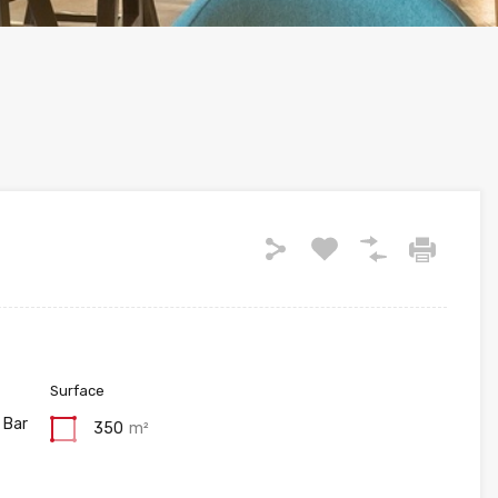
Surface
 Bar
350
m²