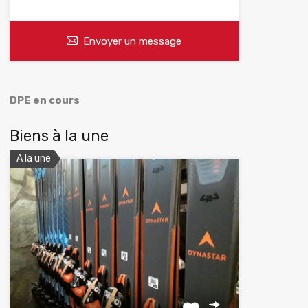
Envoyer un message
DPE en cours
Biens à la une
A la une