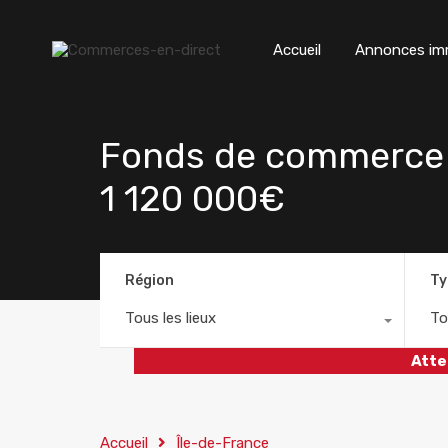
Accueil
Annonces imm
Fonds de commerce 
1 120 000€
Région
Ty
Tous les lieux
To
Atte
Accueil
Île-de-France