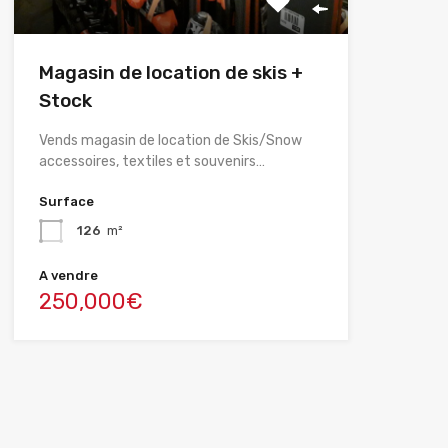
Magasin de location de skis +
Stock
Vends magasin de location de Skis/Snow
accessoires, textiles et souvenirs…
Surface
126
m²
A vendre
250,000€