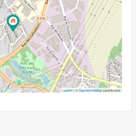
Leaflet
| ©
OpenStreetMap
contributors