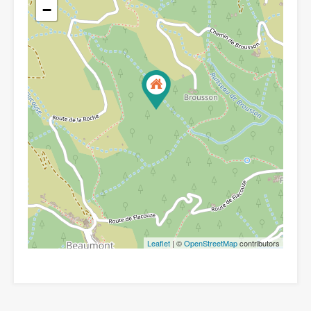
−
Leaflet
| ©
OpenStreetMap
contributors