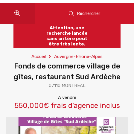
Rechercher
Attention, une
recherche lancée
sans critère peut
être très lente.
Accueil
Auvergne-Rhône-Alpes
Fonds de commerce village de
gîtes, restaurant Sud Ardèche
07110 MONTREAL
A vendre
550,000€ frais d'agence inclus