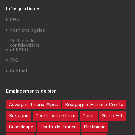
Infos pratiques
CGU
Mentions légales
Politique de
confidentialité
et RGPD
FAQ
Contact
Emplacements de bien
Auvergne-Rhône-Alpes
Bourgogne-Franche-Comté
Bretagne
Centre-Val de Loire
Corse
Grand Est
Guadeloupe
Hauts-de-France
Martinique