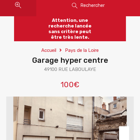
Rechercher
Attention, une
recherche lancée
sans critère peut
être très lente.
Accueil
Pays de la Loire
Garage hyper centre
49100 RUE LABOULAYE
100€