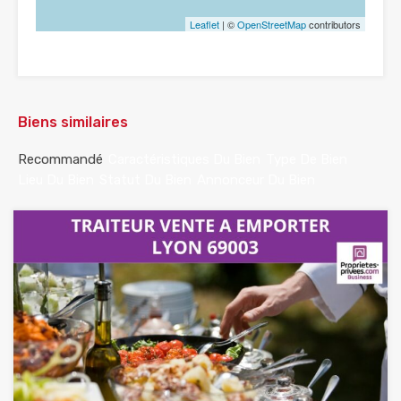
Leaflet
| ©
OpenStreetMap
contributors
Biens similaires
Recommandé
Caractéristiques Du Bien
Type De Bien
Lieu Du Bien
Statut Du Bien
Annonceur Du Bien