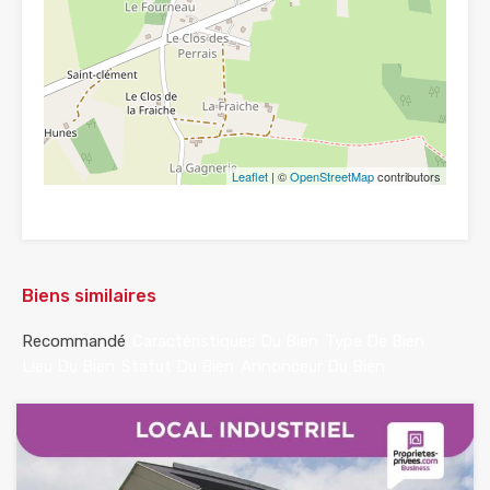
Leaflet
| ©
OpenStreetMap
contributors
Biens similaires
Recommandé
Caractéristiques Du Bien
Type De Bien
Lieu Du Bien
Statut Du Bien
Annonceur Du Bien