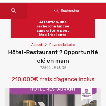
Rechercher
Attention, une
recherche lancée
sans critère peut
être très lente.
Accueil
Pays de la Loire
Hôtel-Restaurant ? Opportunité
clé en main
72800 LE LUDE
210,000€ frais d'agence inclus