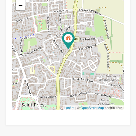
−
Leaflet
| ©
OpenStreetMap
contributors