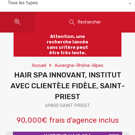
Tous les types
Rechercher
Attention, une
recherche lancée
sans critère peut
être très lente.
Accueil
Auvergne-Rhône-Alpes
HAIR SPA INNOVANT, INSTITUT
AVEC CLIENTÈLE FIDÈLE, SAINT-
PRIEST
69800 SAINT PRIEST
90,000€ frais d'agence inclus