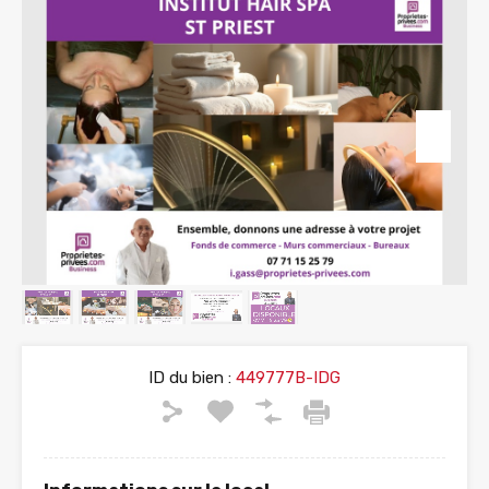
ID du bien :
449777B-IDG