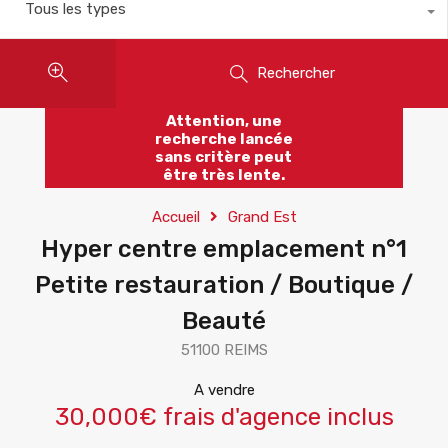
Tous les types
Rechercher
Attention, une
recherche lancée
sans critère peut
être très lente.
Accueil
Grand Est
Hyper centre emplacement n°1
Petite restauration / Boutique /
Beauté
51100 REIMS
A vendre
30,000€ frais d'agence inclus