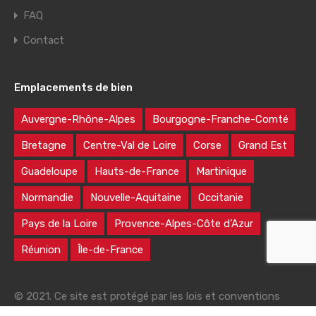
FAQ
Contact
Emplacements de bien
Auvergne-Rhône-Alpes
Bourgogne-Franche-Comté
Bretagne
Centre-Val de Loire
Corse
Grand Est
Guadeloupe
Hauts-de-France
Martinique
Normandie
Nouvelle-Aquitaine
Occitanie
Pays de la Loire
Provence-Alpes-Côte d’Azur
Réunion
Île-de-France
© 2021. Ce site est protégé par les lois et conventions