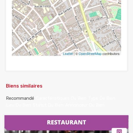
Leaflet
| ©
OpenStreetMap
contributors
Biens similaires
Recommandé
Caractéristiques Du Bien
Type De Bien
Lieu Du Bien
Statut Du Bien
Annonceur Du Bien