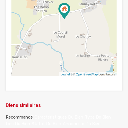
Leaflet
| ©
OpenStreetMap
contributors
Biens similaires
Recommandé
Caractéristiques Du Bien
Type De Bien
Lieu Du Bien
Statut Du Bien
Annonceur Du Bien