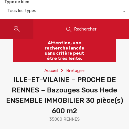
Type de bien
Tous les types
Rechercher
Attention, une
recherche lancée
sans critère peut
être très lente.
Accueil
Bretagne
ILLE-ET-VILAINE – PROCHE DE
RENNES – Bazouges Sous Hede
ENSEMBLE IMMOBILIER 30 pièce(s)
600 m2
35000 RENNES