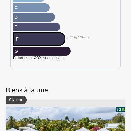
C
D
E
69
F
kg CO2/m².an
G
Émission de CO2 très importante
Biens à la une
A la une