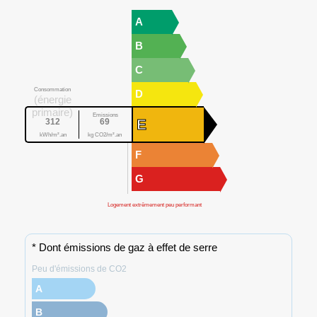
A
B
C
Consommation
D
(énergie
primaire)
Emissions
E
312
69
kWh/m².an
kg CO2/m².an
F
G
Logement extrêmement peu performant
* Dont émissions de gaz à effet de serre
Peu d'émissions de CO2
A
B