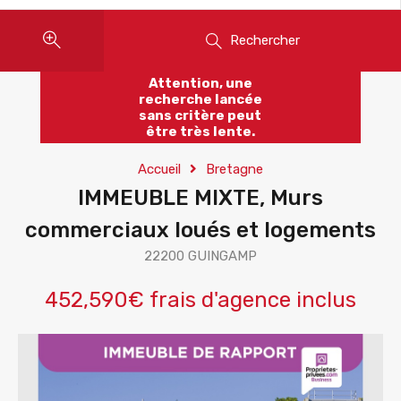
Rechercher
Attention, une
recherche lancée
sans critère peut
être très lente.
Accueil
Bretagne
IMMEUBLE MIXTE, Murs
commerciaux loués et logements
22200 GUINGAMP
452,590€ frais d'agence inclus