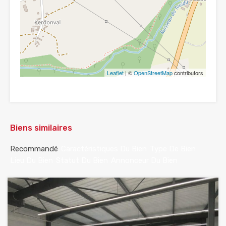
Leaflet
| ©
OpenStreetMap
contributors
Biens similaires
Recommandé
Caractéristiques Du Bien
Type De Bien
Lieu Du Bien
Statut Du Bien
Annonceur Du Bien