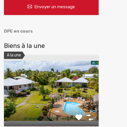
Envoyer un message
DPE en cours
Biens à la une
A la une