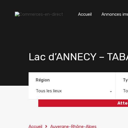
Accueil
Annonces imm
Lac d’ANNECY – TA
Région
Ty
Tous les lieux
To
Atte
Accueil
Auvergne-Rhône-Alpes