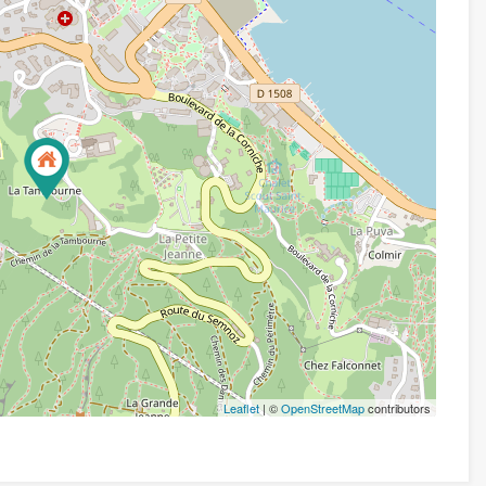
Leaflet
| ©
OpenStreetMap
contributors