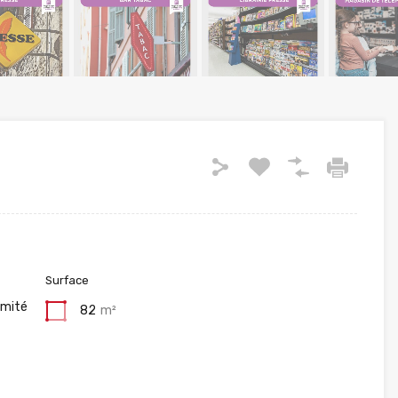
Surface
imité
82
m²