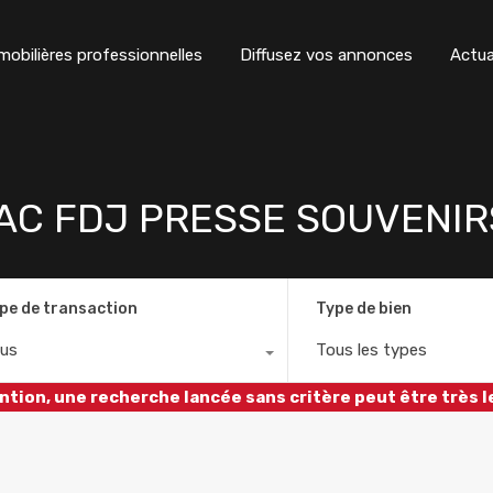
obilières professionnelles
Diffusez vos annonces
Actua
BAC FDJ PRESSE SOUVENIR
pe de transaction
Type de bien
us
Tous les types
ntion, une recherche lancée sans critère peut être très l