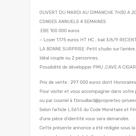
OUVERT DU MARDI AU DIMANCHE 7H30 A 2
CONGES ANNUELS 4 SEMAINES
.EBE 100 000 euros
– Loyer 1.175 euros HT HC , bail 3/6/9 RECE
LA BONNE SURPRISE :Petit studio sur l’arrière.
Idéal couple ou 2 personnes.
Possibilité de développer PMU ,CAVE A CIGA
Prix de vente : 297 000 euros dont Honoraires
Pour visiter et vous accompagner dans votre
ou par courriel à f.brouillard@proprietes-prive
Selon l’article L.561.5 du Code Monétaire et Fin
d’une pièce d’identité vous sera demandée.
Cette présente annonce a été rédigée sous la