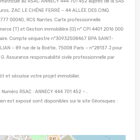
immatriculé au RSAC ANNECY 444 701 452 auprès de la SAS
euros, ZAC LE CHÊNE FERRÉ – 44 ALLÉE DES CINQ
7 00040, RCS Nantes. Carte professionnelle
rce (T) et Gestion immobilière (G) n° CPI 4401 2016 000
Nazaire. Compte séquestre n°30932508467 BPA SAINT-
AN – 89 rue de la Boétie, 75008 Paris – n°28137 J pour
. Assurance responsabilité civile professionnelle par
t et sécurise votre projet immobilier.
 Numéro RSAC : ANNECY 444 701 452 – .
ien est exposé sont disponibles sur le site Géorisques :