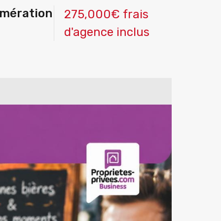
omération
275,000€ frais
d'agence inclus