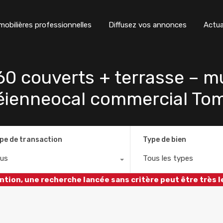
obilières professionnelles
Diffusez vos annonces
Actua
60 couverts + terrasse – m
éienneocal commercial Tom
pe de transaction
Type de bien
us
Tous les types
ntion, une recherche lancée sans critère peut être très l