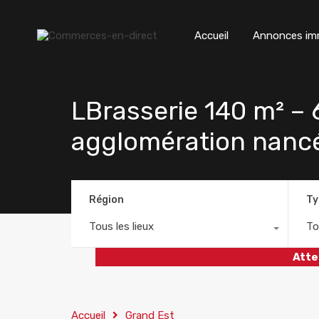
Accueil
Annonces imm
LBrasserie 140 m² – 
agglomération nanc
Région
Ty
Tous les lieux
To
Atte
Accueil
Grand Est