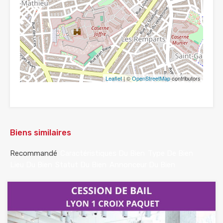
Leaflet
| ©
OpenStreetMap
contributors
Biens similaires
Recommandé
Caractéristiques Du Bien
Type De Bien
Lieu Du Bien
Statut Du Bien
Annonceur Du Bien