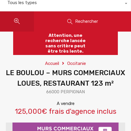
Tous les types
Rechercher
Attention, une
recherche lancée
sans critère peut
être très lente.
Accueil
Occitanie
LE BOULOU – MURS COMMERCIAUX
LOUES, RESTAURANT 123 m²
66000 PERPIGNAN
A vendre
125,000€ frais d'agence inclus