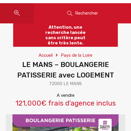
Rechercher
Attention, une
recherche lancée
sans critère peut
être très lente.
Accueil
Pays de la Loire
LE MANS – BOULANGERIE
PATISSERIE avec LOGEMENT
72000 LE MANS
A vendre
121,000€ frais d'agence inclus