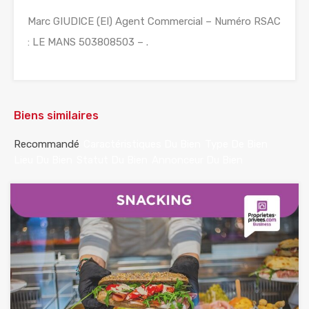
Marc GIUDICE (EI) Agent Commercial – Numéro RSAC
: LE MANS 503808503 – .
Biens similaires
Recommandé
Caractéristiques Du Bien
Type De Bien
Lieu Du Bien
Statut Du Bien
Annonceur Du Bien