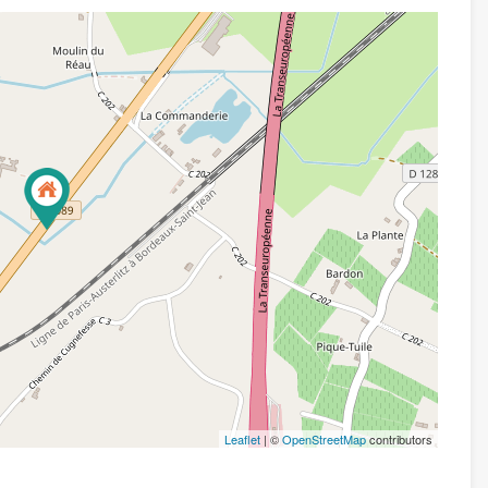
Leaflet
| ©
OpenStreetMap
contributors