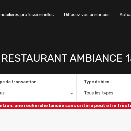
obilières professionnelles
Diffusez vos annonces
Actua
R RESTAURANT AMBIANCE 
pe de transaction
Type de bien
us
Tous les types
ntion, une recherche lancée sans critère peut être très l