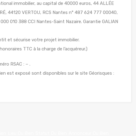
ional immobilier, au capital de 40000 euros, 44 ALLÉE
É, 44120 VERTOU, RCS Nantes n° 487 624 777 00040,
6 000 010 388 CCI Nantes-Saint Nazaire. Garantie GALIAN
it et sécurise votre projet immobilier.
onoraires TTC à la charge de l’acquéreur.)
éro RSAC : – .
ien est exposé sont disponibles sur le site Géorisques :
ien
Lieu Du Bien
Statut Du Bien
Annonceur Du Bien