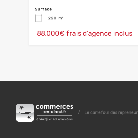
Surface
220
m²
88,000€ frais d'agence inclus
/
Le carrefour des repreneur