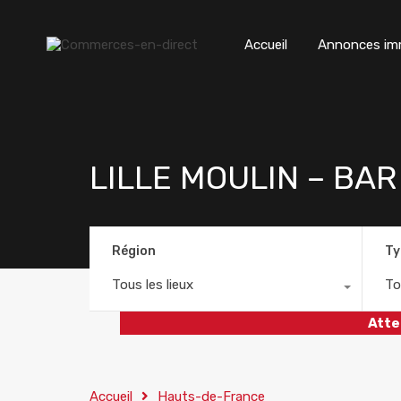
Accueil
Annonces imm
LILLE MOULIN – BA
Région
Ty
Tous les lieux
To
Atte
Accueil
Hauts-de-France