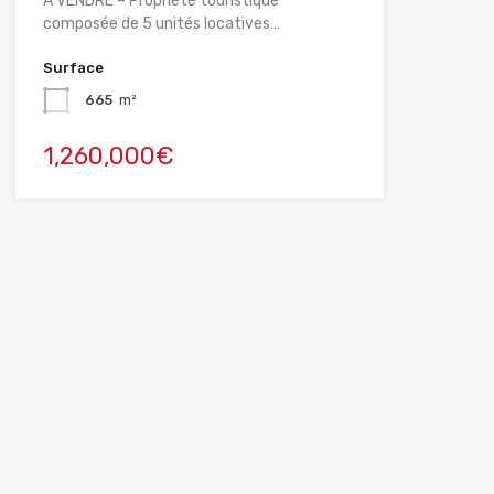
À VENDRE – Propriété touristique
composée de 5 unités locatives…
Surface
665
m²
1,260,000€