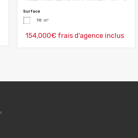
Surface
70
m²
154,000€ frais d'agence inclus
s