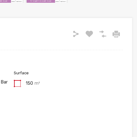
Surface
 Bar
150
m²