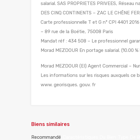
salarial. SAS PROPRIETES PRIVEES, Réseau nat
DES CINQ CONTINENTS – ZAC LE CHÊNE FERR
Carte professionnelle T et G n° CPI 4401 201
– 89 rue de la Boétie, 75008 Paris
Mandat réf : 434 508 – Le professionnel garant
Morad MEZDOUR En portage salarial. (10.00 % h
Morad MEZDOUR (EI) Agent Commercial – Num
Les informations sur les risques auxquels ce b
www. georisques. gouv. fr
Biens similaires
Recommandé
Caractéristiques Du Bien
Type De B