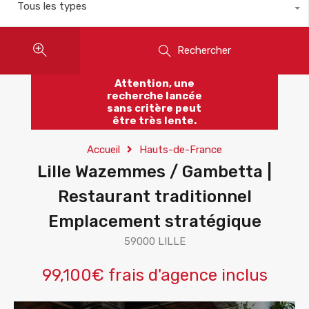
Tous les types
Rechercher
Attention, une
recherche lancée
sans critère peut
être très lente.
Accueil
Hauts-de-France
Lille Wazemmes / Gambetta |
Restaurant traditionnel
Emplacement stratégique
59000 LILLE
99,100€ frais d'agence inclus