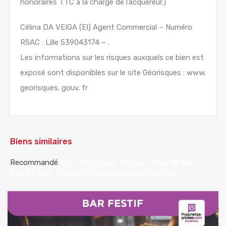
honoraires TTC à la charge de l’acquéreur.)
Célina DA VEIGA (EI) Agent Commercial – Numéro
RSAC : Lille 539043174 – .
Les informations sur les risques auxquels ce bien est
exposé sont disponibles sur le site Géorisques : www.
georisques. gouv. fr
Biens similaires
Recommandé
Caractéristiques Du Bien
Type De Bien
Lieu Du Bien
Statut Du Bien
Annonceur Du Bien