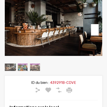
ID du bien :
439291B-CDVE