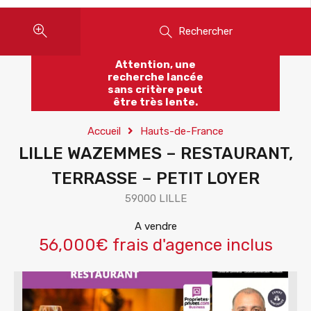
Rechercher
Attention, une
recherche lancée
sans critère peut
être très lente.
Accueil
Hauts-de-France
LILLE WAZEMMES – RESTAURANT,
TERRASSE – PETIT LOYER
59000 LILLE
A vendre
56,000€ frais d'agence inclus