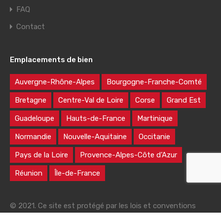
FAQ
Contact
Emplacements de bien
Auvergne-Rhône-Alpes
Bourgogne-Franche-Comté
Bretagne
Centre-Val de Loire
Corse
Grand Est
Guadeloupe
Hauts-de-France
Martinique
Normandie
Nouvelle-Aquitaine
Occitanie
Pays de la Loire
Provence-Alpes-Côte d’Azur
Réunion
Île-de-France
© 2021. Ce site est protégé par les lois et conventions
nationales et internationales sur le droit d'auteur