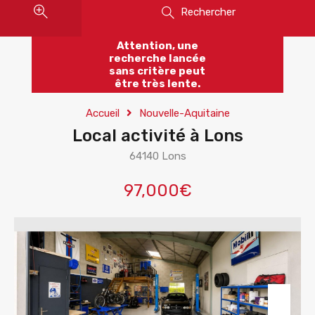
Rechercher
Attention, une
recherche lancée
sans critère peut
être très lente.
Accueil
Nouvelle-Aquitaine
Local activité à Lons
64140 Lons
97,000€