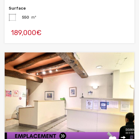
Surface
550
m²
189,000€