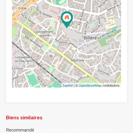
Leaflet
| ©
OpenStreetMap
contributors
Biens similaires
Recommandé
Caractéristiques Du Bien
Type De Bien