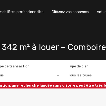
obilières professionnelles
Diffusez vos annonces
Actua
342 m² à louer – Comboire 
pe de transaction
Type de bien
us
Tous les types
ntion, une recherche lancée sans critère peut être très l