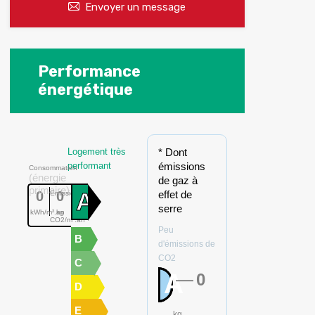
Envoyer un message
Performance
énergétique
Logement très
* Dont
performant
émissions
Consommation
(énergie
de gaz à
primaire)
A
0
0
effet de
Emissions
serre
kWh/m².an
kg
CO2/m².an
Peu
B
d'émissions de
CO2
C
A
0
D
E
kg