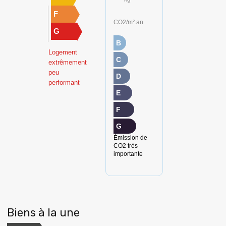
F
CO2/m².an
G
B
Logement
C
extrêmement
peu
D
performant
E
F
G
Émission de
CO2 très
importante
Biens à la une