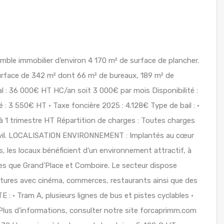
ble immobilier d’environ 4 170 m² de surface de plancher.
urface de 342 m² dont 66 m² de bureaux, 189 m² de
l : 36 000€ HT HC/an soit 3 000€ par mois Disponibilité :
é : 3 550€ HT • Taxe foncière 2025 : 4.128€ Type de bail : •
à 1 trimestre HT Répartition de charges : Toutes charges
 civil. LOCALISATION ENVIRONNEMENT : Implantés au cœur
, les locaux bénéficient d’un environnement attractif, à
es que Grand’Place et Comboire. Le secteur dispose
tures avec cinéma, commerces, restaurants ainsi que des
 : • Tram A, plusieurs lignes de bus et pistes cyclables •
 Plus d’informations, consulter notre site forcaprimm.com