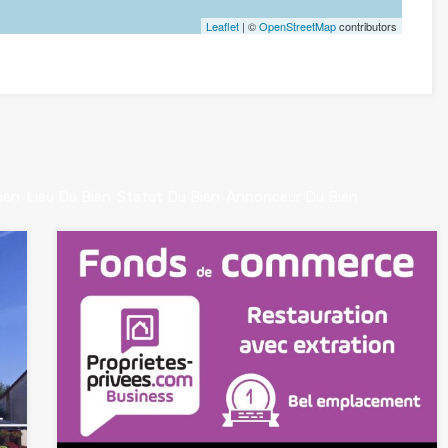
Leaflet
| ©
OpenStreetMap
contributors
ien
Lieu Du Bien
Statut Du Bien
Annonceur Du Bien