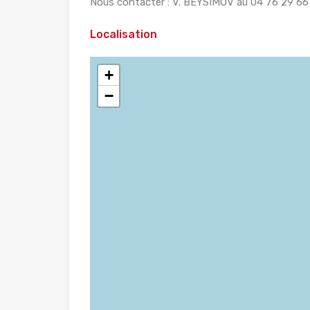
Nous contacter : V. BEYSIMOV au 04 76 29 66 7
Localisation
+
−