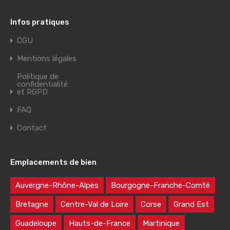
Infos pratiques
CGU
Mentions légales
Politique de
confidentialité
et RGPD
FAQ
Contact
Emplacements de bien
Auvergne-Rhône-Alpes
Bourgogne-Franche-Comté
Bretagne
Centre-Val de Loire
Corse
Grand Est
Guadeloupe
Hauts-de-France
Martinique