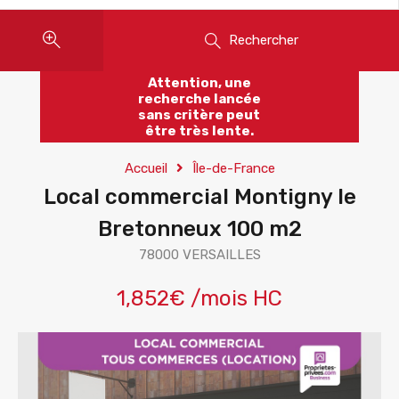
Rechercher
Attention, une
recherche lancée
sans critère peut
être très lente.
Accueil
Île-de-France
Local commercial Montigny le
Bretonneux 100 m2
78000 VERSAILLES
1,852€ /mois HC