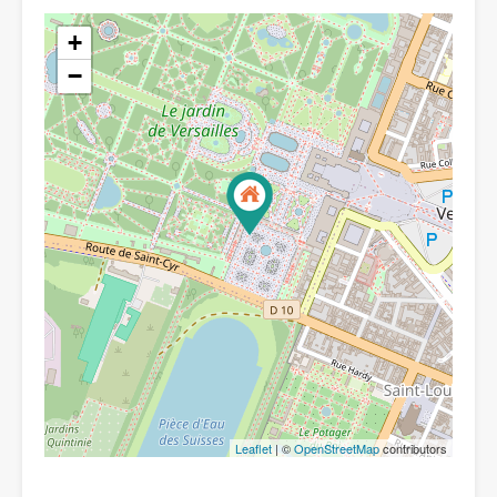
+
−
Leaflet
| ©
OpenStreetMap
contributors