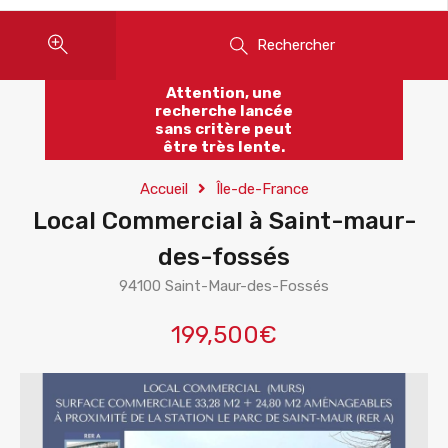
Rechercher
Attention, une
recherche lancée
sans critère peut
être très lente.
Accueil
Île-de-France
Local Commercial à Saint-maur-
des-fossés
94100 Saint-Maur-des-Fossés
199,500€