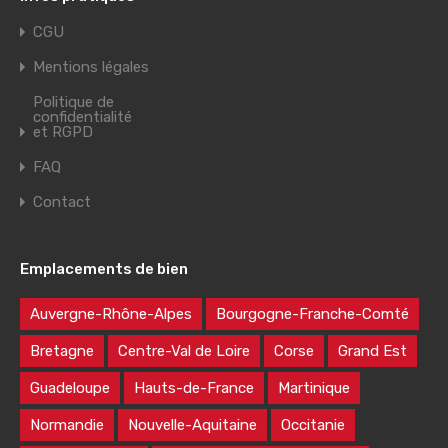
CGU
Mentions légales
Politique de
confidentialité
et RGPD
FAQ
Contact
Emplacements de bien
Auvergne-Rhône-Alpes
Bourgogne-Franche-Comté
Bretagne
Centre-Val de Loire
Corse
Grand Est
Guadeloupe
Hauts-de-France
Martinique
Normandie
Nouvelle-Aquitaine
Occitanie