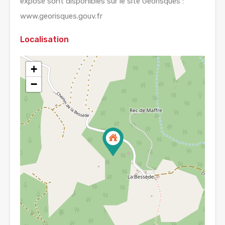
exposé sont disponibles sur le site Géorisques :
www.georisques.gouv.fr
Localisation
+
−