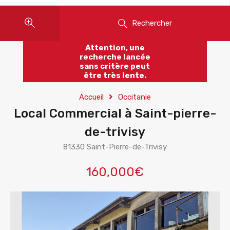
Rechercher
Attention, une
recherche lancée
sans critère peut
être très lente.
Accueil
Occitanie
Local Commercial à Saint-pierre-
de-trivisy
81330 Saint-Pierre-de-Trivisy
160,000€