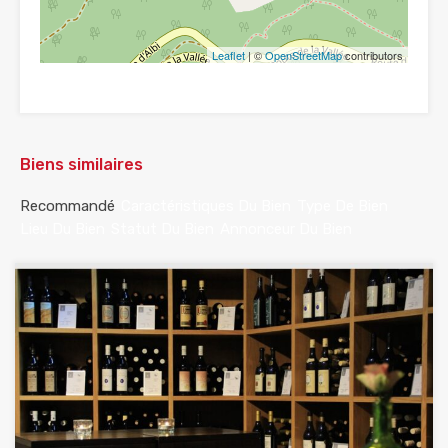
Leaflet
| ©
OpenStreetMap
contributors
Biens similaires
Recommandé
Caractéristiques Du Bien
Type De Bien
Lieu Du Bien
Statut Du Bien
Annonceur Du Bien