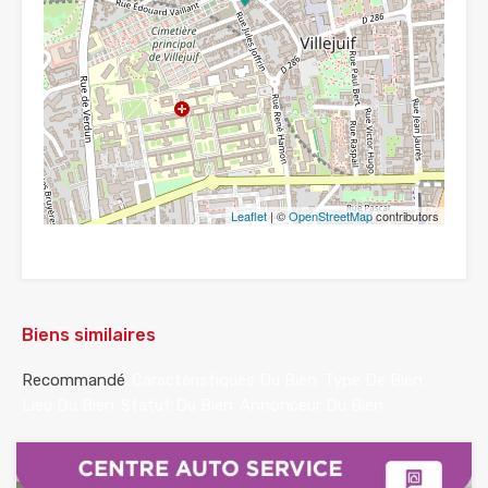
Leaflet
| ©
OpenStreetMap
contributors
Biens similaires
Recommandé
Caractéristiques Du Bien
Type De Bien
Lieu Du Bien
Statut Du Bien
Annonceur Du Bien