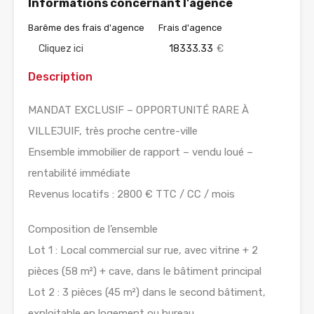
Informations concernant l'agence
Barême des frais d'agence
Frais d'agence
Cliquez ici
18333.33
€
Description
MANDAT EXCLUSIF – OPPORTUNITÉ RARE À
VILLEJUIF, très proche centre-ville
Ensemble immobilier de rapport – vendu loué –
rentabilité immédiate
Revenus locatifs : 2800 € TTC / CC / mois
Composition de l’ensemble
Lot 1 : Local commercial sur rue, avec vitrine + 2
pièces (58 m²) + cave, dans le bâtiment principal
Lot 2 : 3 pièces (45 m²) dans le second bâtiment,
exploitable en logement ou bureau