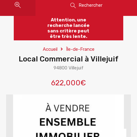
Rechercher
Attention, une
recherche lancée
sans critère peut
être très lente.
Accueil
Île-de-France
Local Commercial à Villejuif
94800 Villejuif
622,000€