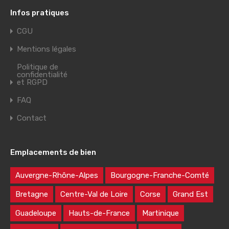
Infos pratiques
CGU
Mentions légales
Politique de
confidentialité
et RGPD
FAQ
Contact
Emplacements de bien
Auvergne-Rhône-Alpes
Bourgogne-Franche-Comté
Bretagne
Centre-Val de Loire
Corse
Grand Est
Guadeloupe
Hauts-de-France
Martinique