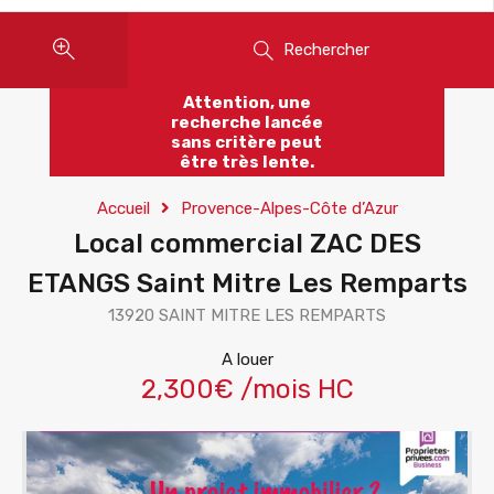
Rechercher
Attention, une
recherche lancée
sans critère peut
être très lente.
Accueil
Provence-Alpes-Côte d’Azur
Local commercial ZAC DES
ETANGS Saint Mitre Les Remparts
13920 SAINT MITRE LES REMPARTS
A louer
2,300€ /mois HC