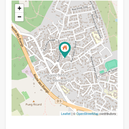
+
−
Leaflet
| ©
OpenStreetMap
contributors