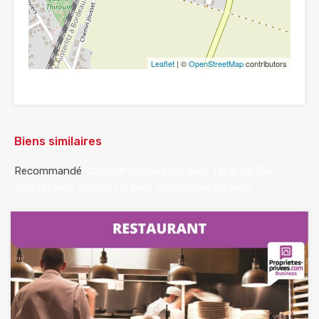
Leaflet
| ©
OpenStreetMap
contributors
Biens similaires
Recommandé
Caractéristiques Du Bien
Type De Bien
Lieu Du Bien
Statut Du Bien
Annonceur Du Bien