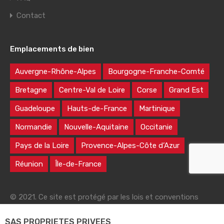
Contact
Emplacements de bien
Auvergne-Rhône-Alpes
Bourgogne-Franche-Comté
Bretagne
Centre-Val de Loire
Corse
Grand Est
Guadeloupe
Hauts-de-France
Martinique
Normandie
Nouvelle-Aquitaine
Occitanie
Pays de la Loire
Provence-Alpes-Côte d’Azur
Réunion
Île-de-France
© 2021. Ce site est protégé par les lois et conventions
nationales et internationales sur le droit d'auteur
SAS PROPRIETES PRIVEES