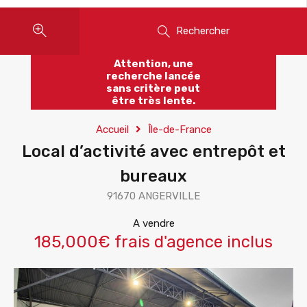
Rechercher
Attention, une
recherche lancée
sans critère peut
être très lente.
Accueil
Île-de-France
Local d’activité avec entrepôt et
bureaux
91670 ANGERVILLE
A vendre
185,000€ frais d'agence inclus