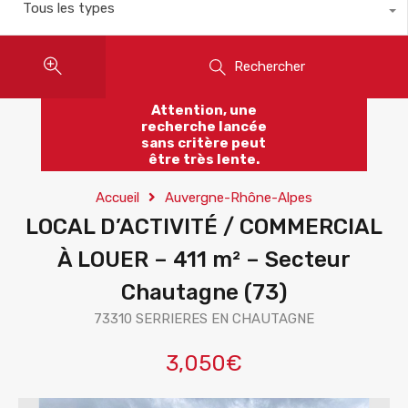
Tous les types
Rechercher
Attention, une
recherche lancée
sans critère peut
être très lente.
Accueil
Auvergne-Rhône-Alpes
LOCAL D’ACTIVITÉ / COMMERCIAL
À LOUER – 411 m² – Secteur
Chautagne (73)
73310 SERRIERES EN CHAUTAGNE
3,050€