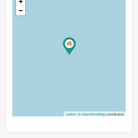
+
−
Leaflet
| ©
OpenStreetMap
contributors