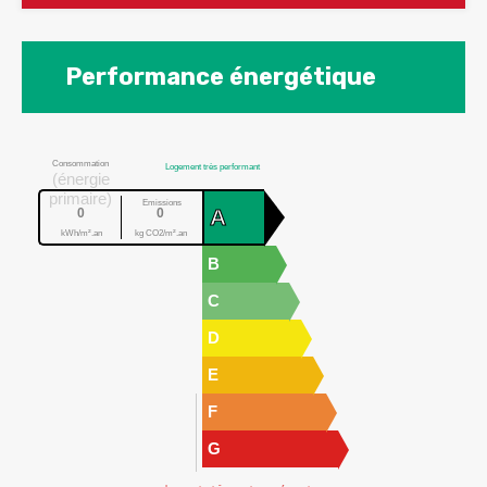
Performance énergétique
Consommation
Logement très performant
(énergie
primaire)
Emissions
A
0
0
kWh/m².an
kg CO2/m².an
B
C
D
E
F
G