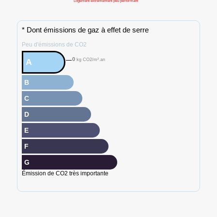
Logement extrêmement peu performant
* Dont émissions de gaz à effet de serre
Peu d'émissions de CO2
0
A
kg CO2/m².an
B
C
D
E
F
G
Émission de CO2 très importante