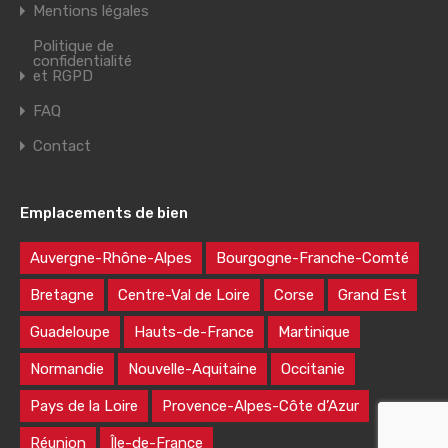
Mentions légales
Politique de
confidentialité
et RGPD
FAQ
Contact
Emplacements de bien
Auvergne-Rhône-Alpes
Bourgogne-Franche-Comté
Bretagne
Centre-Val de Loire
Corse
Grand Est
Guadeloupe
Hauts-de-France
Martinique
Normandie
Nouvelle-Aquitaine
Occitanie
Pays de la Loire
Provence-Alpes-Côte d’Azur
Réunion
Île-de-France