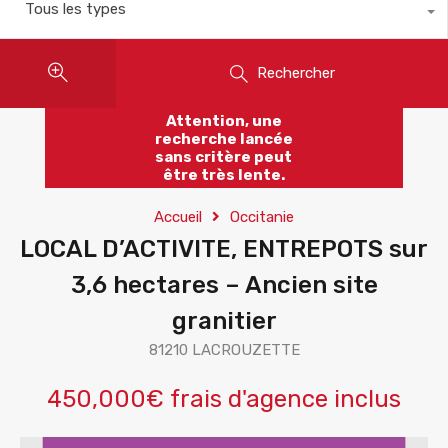
Tous les types
Rechercher
Attention, une
recherche lancée
sans critère peut
être très lente.
Accueil
Occitanie
LOCAL D’ACTIVITE, ENTREPOTS sur
3,6 hectares – Ancien site
granitier
81210 LACROUZETTE
450,000€ frais d'agence inclus