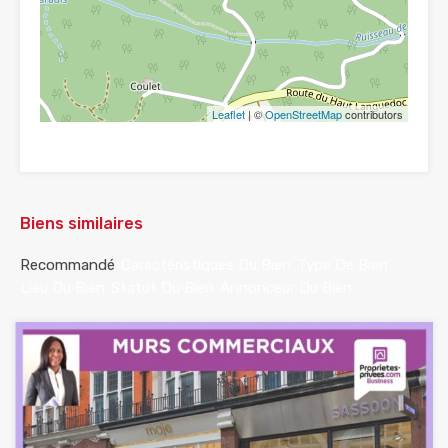
Leaflet
| ©
OpenStreetMap
contributors
Biens similaires
Recommandé
Caractéristiques Du Bien
Type De Bien
Lieu Du Bien
Statut Du Bien
Annonceur Du Bien