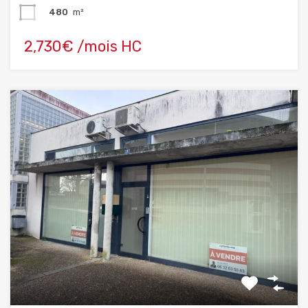
480
m²
2,730€ /mois HC