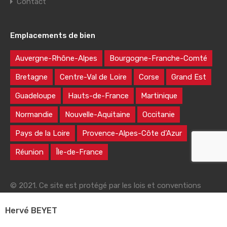
Contact
Emplacements de bien
Auvergne-Rhône-Alpes
Bourgogne-Franche-Comté
Bretagne
Centre-Val de Loire
Corse
Grand Est
Guadeloupe
Hauts-de-France
Martinique
Normandie
Nouvelle-Aquitaine
Occitanie
Pays de la Loire
Provence-Alpes-Côte d’Azur
Réunion
Île-de-France
© 2021. Ce site est protégé par les lois et conventions
nationales et internationales sur le droit d'auteur
Hervé BEYET
|