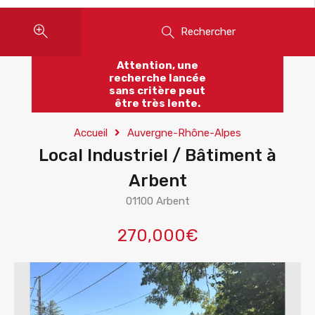
Rechercher
Attention, une
recherche lancée
sans critère peut
être très lente.
Accueil
Auvergne-Rhône-Alpes
Local Industriel / Bâtiment à
Arbent
01100 Arbent
270,000€