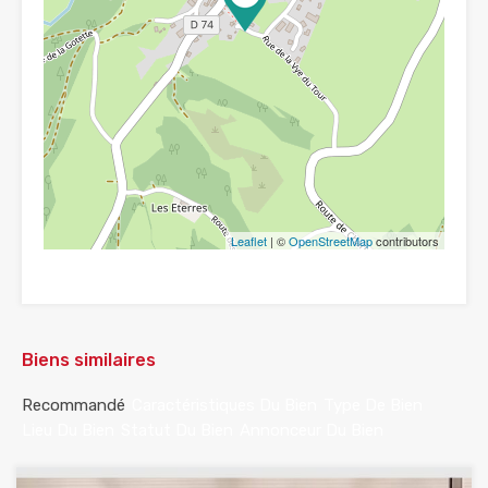
Leaflet
| ©
OpenStreetMap
contributors
Biens similaires
Recommandé
Caractéristiques Du Bien
Type De Bien
Lieu Du Bien
Statut Du Bien
Annonceur Du Bien