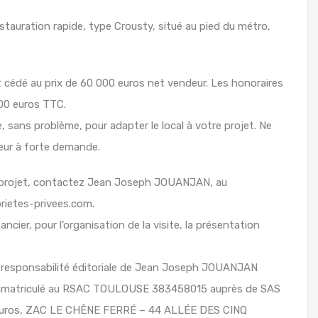
estauration rapide, type Crousty, situé au pied du métro,
st cédé au prix de 60 000 euros net vendeur. Les honoraires
000 euros TTC.
e, sans problème, pour adapter le local à votre projet. Ne
eur à forte demande.
e projet, contactez Jean Joseph JOUANJAN, au
prietes-privees.com.
ancier, pour l’organisation de la visite, la présentation
a responsabilité éditoriale de Jean Joseph JOUANJAN
 immatriculé au RSAC TOULOUSE 383458015 auprès de SAS
euros, ZAC LE CHÊNE FERRÉ – 44 ALLÉE DES CINQ