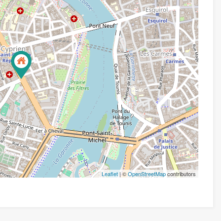
Leaflet
| ©
OpenStreetMap
contributors