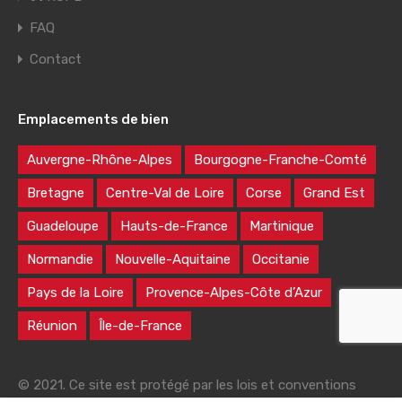
FAQ
Contact
Emplacements de bien
Auvergne-Rhône-Alpes
Bourgogne-Franche-Comté
Bretagne
Centre-Val de Loire
Corse
Grand Est
Guadeloupe
Hauts-de-France
Martinique
Normandie
Nouvelle-Aquitaine
Occitanie
Pays de la Loire
Provence-Alpes-Côte d’Azur
Réunion
Île-de-France
© 2021. Ce site est protégé par les lois et conventions