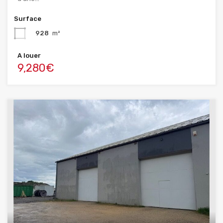
Surface
928
m²
A louer
9,280€