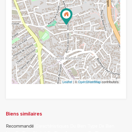
Leaflet
| ©
OpenStreetMap
contributors
Biens similaires
Recommandé
Caractéristiques Du Bien
Type De Bien