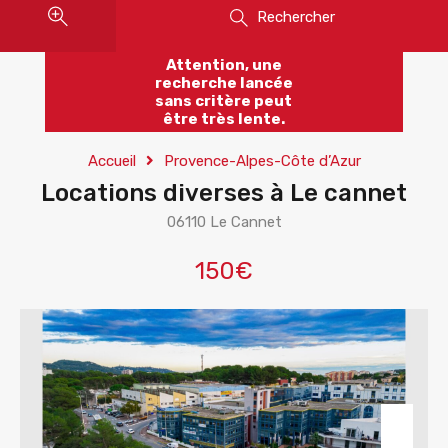
Rechercher
Attention, une
recherche lancée
sans critère peut
être très lente.
Accueil
Provence-Alpes-Côte d’Azur
Locations diverses à Le cannet
06110 Le Cannet
150€