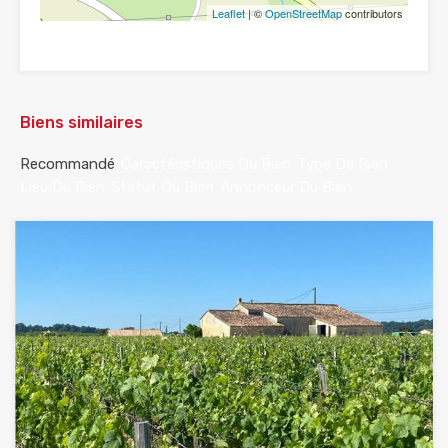
Leaflet
| ©
OpenStreetMap
contributors
Biens similaires
Recommandé
Caractéristiques Du Bien
Type De Bien
Lieu Du Bien
Statut Du Bien
Annonceur Du Bien