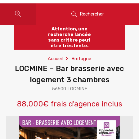
Rechercher
Attention, une
recherche lancée
sans critère peut
être très lente.
Accueil
Bretagne
LOCMINE – Bar brasserie avec
logement 3 chambres
56500 LOCMINE
88,000€ frais d'agence inclus