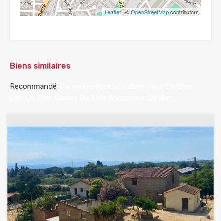
Leaflet
| ©
OpenStreetMap
contributors
Biens similaires
Recommandé
Caractéristiques Du Bien
Type De Bien
Lieu Du Bien
Statut Du Bien
Annonceur Du Bien