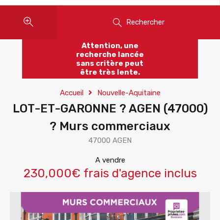
Rechercher
Attention, une
recherche lancée
sans critère peut
être très lente.
Accueil
Nouvelle-Aquitaine
LOT-ET-GARONNE ? AGEN (47000)
? Murs commerciaux
47000 AGEN
A vendre
230,000€ frais d'agence inclus