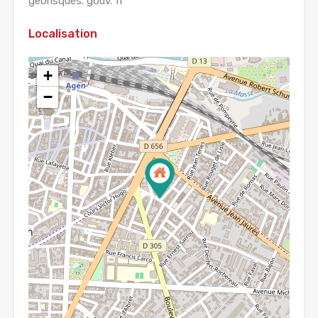
georisques. gouv. fr
Localisation
+
−