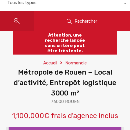
Tous les types
Rechercher
Attention, une
recherche lancée
sans critère peut
être très lente.
Accueil
Normandie
Métropole de Rouen – Local
d’activité, Entrepôt logistique
3000 m²
76000 ROUEN
1,100,000€ frais d'agence inclus