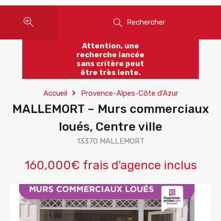
Rechercher
Attention, une
recherche lancée
sans critère peut
être très lente.
Accueil
Provence-Alpes-Côte d’Azur
MALLEMORT – Murs commerciaux
loués, Centre ville
13370 MALLEMORT
160,000€ frais d'agence inclus