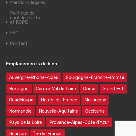
Mentions légales
Politique de
confidentialité
et RGPD
FAQ
Contact
Emplacements de bien
Auvergne-Rhône-Alpes
Bourgogne-Franche-Comté
Bretagne
Centre-Val de Loire
Corse
Grand Est
Guadeloupe
Hauts-de-France
Martinique
Normandie
Nouvelle-Aquitaine
Occitanie
Pays de la Loire
Provence-Alpes-Côte d’Azur
Réunion
Île-de-France