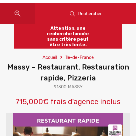
Rechercher
Attention, une
recherche lancée
sans critère peut
être très lente.
Accueil
Île-de-France
Massy – Restaurant, Restauration
rapide, Pizzeria
91300 MASSY
715,000€ frais d'agence inclus