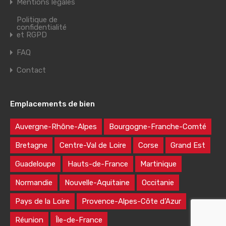
Mentions légales
Politique de
confidentialité
et RGPD
FAQ
Contact
Emplacements de bien
Auvergne-Rhône-Alpes
Bourgogne-Franche-Comté
Bretagne
Centre-Val de Loire
Corse
Grand Est
Guadeloupe
Hauts-de-France
Martinique
Normandie
Nouvelle-Aquitaine
Occitanie
Pays de la Loire
Provence-Alpes-Côte d’Azur
Réunion
Île-de-France