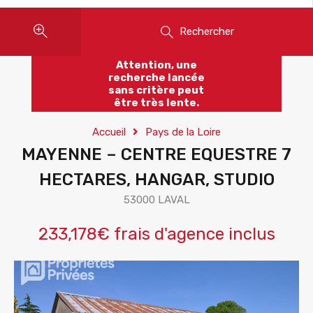
Rechercher
Attention, une
recherche lancée
sans critère peut
être très lente.
Accueil
Pays de la Loire
MAYENNE – CENTRE EQUESTRE 7
HECTARES, HANGAR, STUDIO
53000 LAVAL
233,178€ frais d'agence inclus