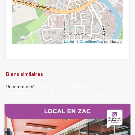
Leaflet
| ©
OpenStreetMap
contributors
Biens similaires
Recommandé
Caractéristiques Du Bien
Type De Bien
Lieu Du Bien
Statut Du Bien
Annonceur Du Bien