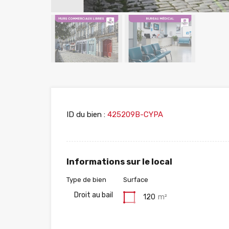
ID du bien :
425209B-CYPA
Informations sur le local
Type de bien
Surface
Droit au bail
120
m²