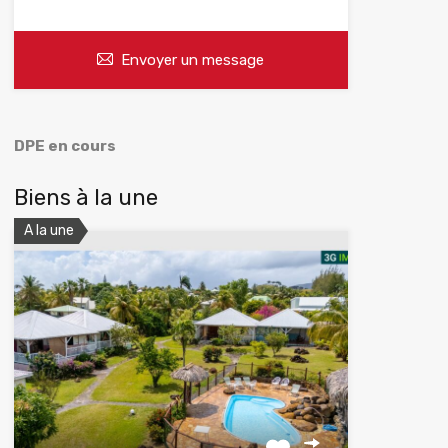
Envoyer un message
DPE en cours
Biens à la une
A la une