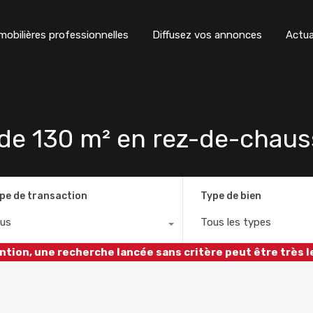
obilières professionnelles
Diffusez vos annonces
Actua
de 130 m² en rez-de-chau
pe de transaction
Type de bien
us
Tous les types
ntion, une recherche lancée sans critère peut être très l