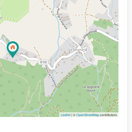
Leaflet
| ©
OpenStreetMap
contributors