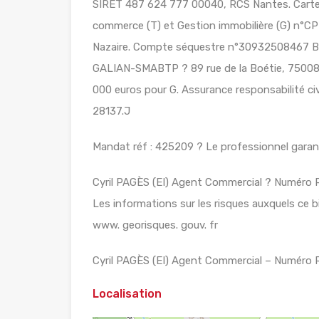
SIRET 487 624 777 00040, RCS Nantes. Carte 
commerce (T) et Gestion immobilière (G) n°CPI
Nazaire. Compte séquestre n°30932508467 
GALIAN-SMABTP ? 89 rue de la Boétie, 75008 
000 euros pour G. Assurance responsabilité c
28137.J
Mandat réf : 425209 ? Le professionnel garanti
Cyril PAGÈS (EI) Agent Commercial ? Numéro 
Les informations sur les risques auxquels ce b
www. georisques. gouv. fr
Cyril PAGÈS (EI) Agent Commercial – Numéro 
Localisation