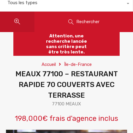
Tous les types
Rechercher
Attention, une
recherche lancée
sans critère peut
être très lente.
Accueil
Île-de-France
MEAUX 77100 – RESTAURANT
RAPIDE 70 COUVERTS AVEC
TERRASSE
77100 MEAUX
198,000€ frais d'agence inclus