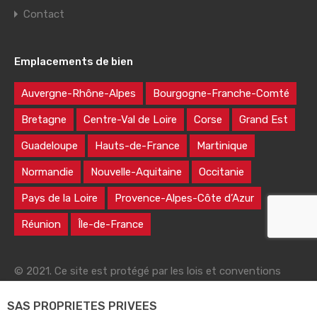
Contact
Emplacements de bien
Auvergne-Rhône-Alpes
Bourgogne-Franche-Comté
Bretagne
Centre-Val de Loire
Corse
Grand Est
Guadeloupe
Hauts-de-France
Martinique
Normandie
Nouvelle-Aquitaine
Occitanie
Pays de la Loire
Provence-Alpes-Côte d’Azur
Réunion
Île-de-France
© 2021. Ce site est protégé par les lois et conventions
nationales et internationales sur le droit d'auteur
SAS PROPRIETES PRIVEES
|