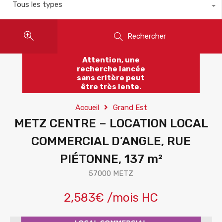
Tous les types
Rechercher
Attention, une
recherche lancée
sans critère peut
être très lente.
Accueil
Grand Est
METZ CENTRE – LOCATION LOCAL
COMMERCIAL D’ANGLE, RUE
PIÉTONNE, 137 m²
57000 METZ
2,583€ /mois HC