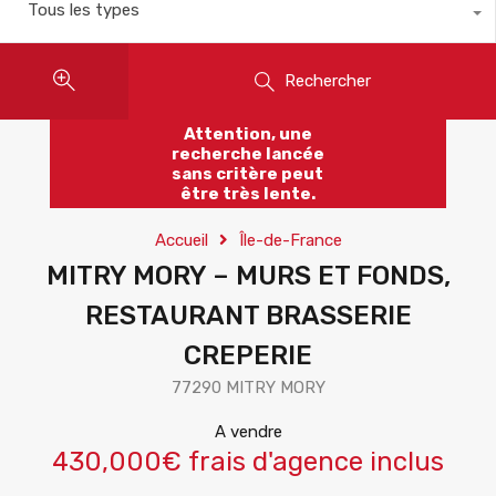
Tous les types
Rechercher
Attention, une
recherche lancée
sans critère peut
être très lente.
Accueil
Île-de-France
MITRY MORY – MURS ET FONDS,
RESTAURANT BRASSERIE
CREPERIE
77290 MITRY MORY
A vendre
430,000€ frais d'agence inclus