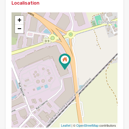
Localisation
+
−
Leaflet
| ©
OpenStreetMap
contributors