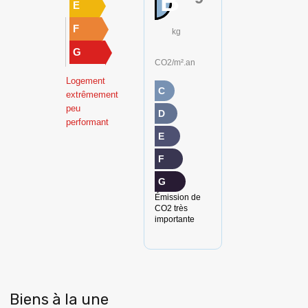
B
E
F
kg
G
CO2/m².an
Logement
C
extrêmement
peu
D
performant
E
F
G
Émission de
CO2 très
importante
Biens à la une