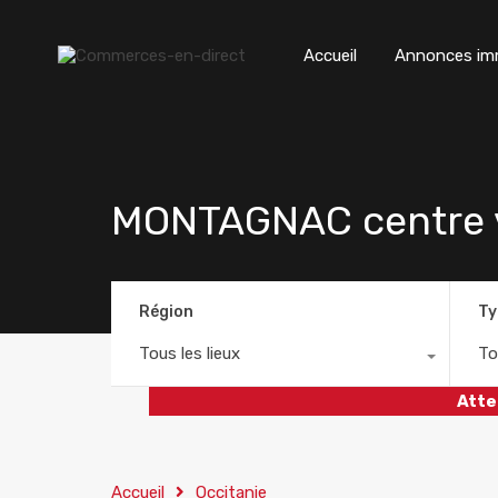
Accueil
Annonces imm
MONTAGNAC centre v
Région
Ty
Tous les lieux
To
Atte
Accueil
Occitanie