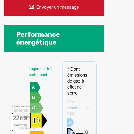
Envoyer un message
Performance
énergétique
Logement très
* Dont
performant
émissions
de gaz à
effet de
A
serre
B
Peu
Consommation
C
d'émissions de
(énergie
CO2
primaire)
D
228
9
Emissions
A
kWh/m².an
kg
CO2/m².an
9