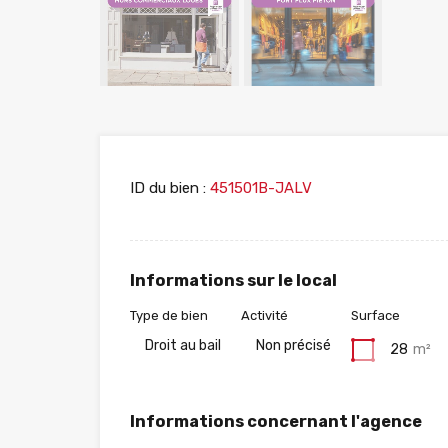
ID du bien :
451501B-JALV
Informations sur le local
Type de bien
Activité
Surface
Droit au bail
Non précisé
28
m²
Informations concernant l'agence