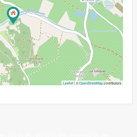
Leaflet
| ©
OpenStreetMap
contributors
ien
Lieu Du Bien
Statut Du Bien
Annonceur Du Bien