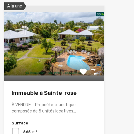
A la une
Immeuble à Sainte-rose
À VENDRE – Propriété touristique
composée de 5 unités locatives…
Surface
665
m²