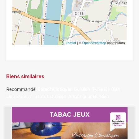
Leaflet
| ©
OpenStreetMap
contributors
Biens similaires
Recommandé
Caractéristiques Du Bien
Type De Bien
Lieu Du Bien
Statut Du Bien
Annonceur Du Bien