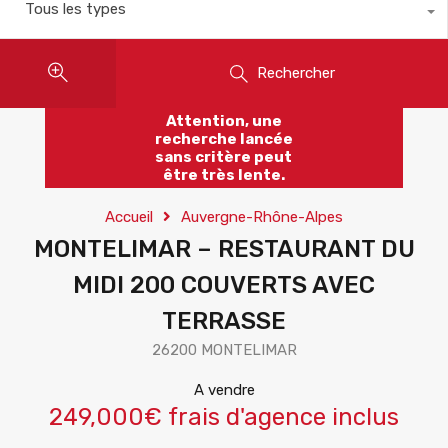
Tous les types
Rechercher
Attention, une
recherche lancée
sans critère peut
être très lente.
Accueil
Auvergne-Rhône-Alpes
MONTELIMAR – RESTAURANT DU
MIDI 200 COUVERTS AVEC
TERRASSE
26200 MONTELIMAR
A vendre
249,000€ frais d'agence inclus